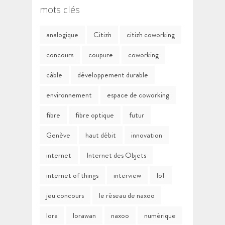
mots clés
analogique
Citiz'n
citiz'n coworking
concours
coupure
coworking
câble
développement durable
environnement
espace de coworking
fibre
fibre optique
futur
Genève
haut débit
innovation
internet
Internet des Objets
internet of things
interview
IoT
jeu concours
le réseau de naxoo
lora
lorawan
naxoo
numérique