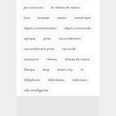
jeu concours
le réseau de naxoo
lora
lorawan
naxoo
numérique
objets communicants
objets connectés
optique
prise
raccordement
raccordement prise
raccordé
ressource
réseau
réseau de naxoo
Sherpa
shop
smart city
tv
téléphone
téléréseau
télévision
ville intelligente