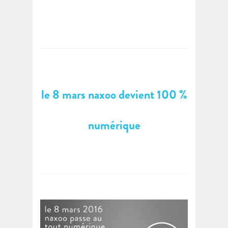
le 8 mars naxoo devient 100 %
numérique