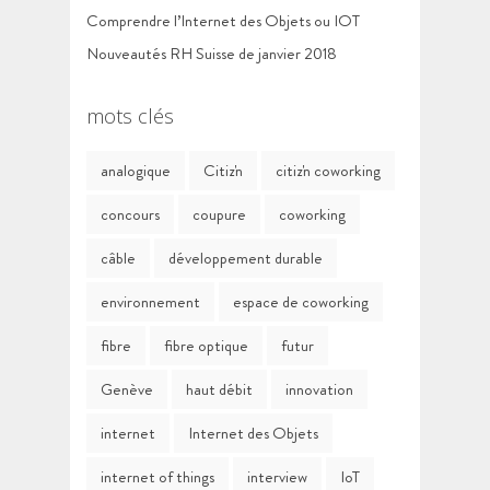
Comprendre l’Internet des Objets ou IOT
Nouveautés RH Suisse de janvier 2018
mots clés
analogique
Citiz'n
citiz'n coworking
concours
coupure
coworking
câble
développement durable
environnement
espace de coworking
fibre
fibre optique
futur
Genève
haut débit
innovation
internet
Internet des Objets
internet of things
interview
IoT