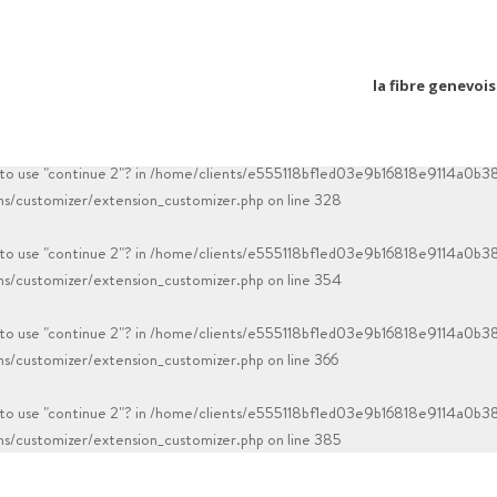
 to use "continue 2"? in
/home/clients/e555118bf1ed03e9b16818e9114a0b38/
la fibre genevoi
 to use "continue 2"? in
/home/clients/e555118bf1ed03e9b16818e9114a0b3
/customizer/extension_customizer.php
on line
314
 to use "continue 2"? in
/home/clients/e555118bf1ed03e9b16818e9114a0b3
/customizer/extension_customizer.php
on line
328
 to use "continue 2"? in
/home/clients/e555118bf1ed03e9b16818e9114a0b3
/customizer/extension_customizer.php
on line
354
 to use "continue 2"? in
/home/clients/e555118bf1ed03e9b16818e9114a0b3
/customizer/extension_customizer.php
on line
366
 to use "continue 2"? in
/home/clients/e555118bf1ed03e9b16818e9114a0b3
/customizer/extension_customizer.php
on line
385