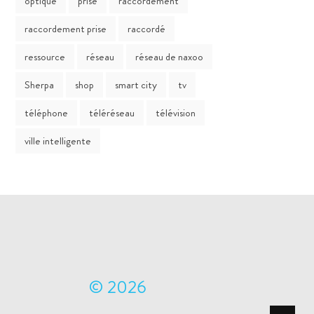
optique
prise
raccordement
raccordement prise
raccordé
ressource
réseau
réseau de naxoo
Sherpa
shop
smart city
tv
téléphone
téléréseau
télévision
ville intelligente
© 2026