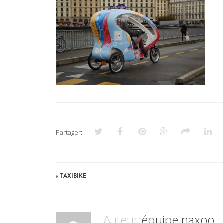
Partager:
«
TAXIBIKE
Auteur:
équipe naxoo