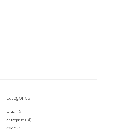
catégories
Citiz'n
(5)
entreprise
(14)
QR
(14)