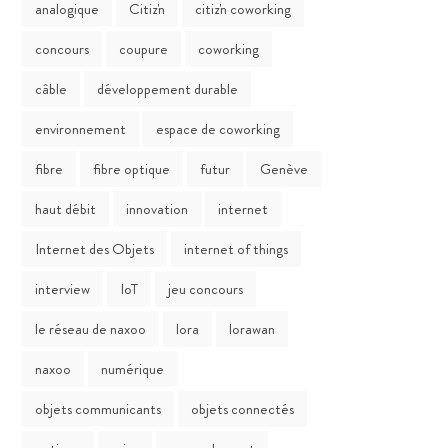
analogique
Citiz'n
citiz'n coworking
concours
coupure
coworking
câble
développement durable
environnement
espace de coworking
fibre
fibre optique
futur
Genève
haut débit
innovation
internet
Internet des Objets
internet of things
interview
IoT
jeu concours
le réseau de naxoo
lora
lorawan
naxoo
numérique
objets communicants
objets connectés