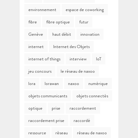
environnement
espace de coworking
fibre
fibre optique
futur
Genève
haut débit
innovation
internet
Internet des Objets
internet of things
interview
IoT
jeu concours
le réseau de naxoo
lora
lorawan
naxoo
numérique
objets communicants
objets connectés
optique
prise
raccordement
raccordement prise
raccordé
ressource
réseau
réseau de naxoo